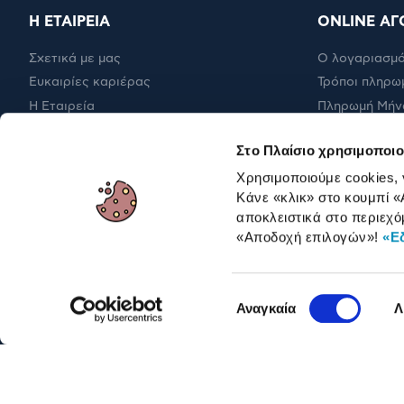
Η ΕΤΑΙΡΕΙΑ
ONLINE ΑΓ
Σχετικά με μας
Ο λογαριασμό
Ευκαιρίες καριέρας
Τρόποι πληρω
Η Εταιρεία
Πληρωμή Μήν
Εταιρική υπευθυνότητα
Έξοδα αποστ
Στο Πλαίσιο χρησιμοποιο
RBA Membership Status
Επιστροφές
Χρησιμοποιούμε cookies,
Κάνε «κλικ» στο κουμπί
«
αποκλειστικά στο περιεχό
ΓΙΑ ΕΠΑΓΓΕΛΜΑΤΙΕΣ
«Αποδοχή επιλογών»
!
«Ε
Επιλογή
Αναγκαία
Λ
συγκατάθεσης