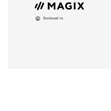
Εκτύπωσέ το
Αναλυτική
παρουσίαση