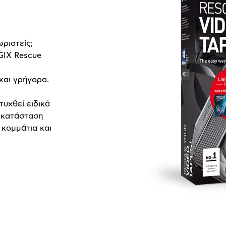
ριστείς;
GIX Rescue
 και γρήγορα.
υχθεί ειδικά
ποκατάσταση
κομμάτια και