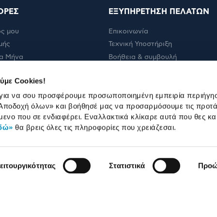
ΟΡΕΣ
ΕΞΥΠΗΡΕΤΗΣΗ ΠΕΛΑΤΩΝ
ς μου
Επικοινωνία
μής
Τεχνική Υποστήριξη
α Μήνα
Βοήθεια & συμβουλή
ολής
Πορεία παραγγελίας
ύμε Cookies!
Πορεία επισκευής
 για να σου προσφέρουμε προσωποποιημένη εμπειρία περιήγη
Όροι εμπορικών ενεργειών
Αποδοχή όλων»
και βοήθησέ μας να προσαρμόσουμε τις προτά
Καταστήματα
μενο που σε ενδιαφέρει. Εναλλακτικά κλίκαρε αυτά που θες κα
δώ»
θα βρεις όλες τις πληροφορίες που χρειάζεσαι.
ειτουργικότητας
Στατιστικά
Προώ