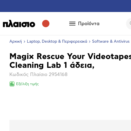
Προϊόντα
Αρχική
Laptop, Desktop & Περιφερειακά
Software & Antivirus
Magix Rescue Your Videotape
Βασικά
Cleaning Lab 1 άδεια,
χαρακτηριστικά
Κωδικός Πλαίσιο
2954168
Εξέλιξη τιμής
Μεγέθ
φωτογ