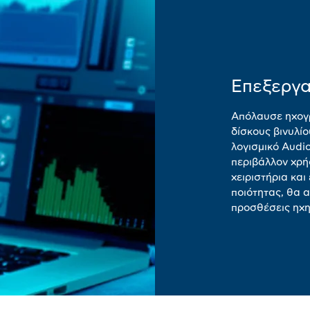
Επεξεργασ
Απόλαυσε ηχογ
δίσκους βινυλί
λογισμικό Audi
περιβάλλον χρήσ
χειριστήρια κα
ποιότητας, θα 
προσθέσεις ηχη