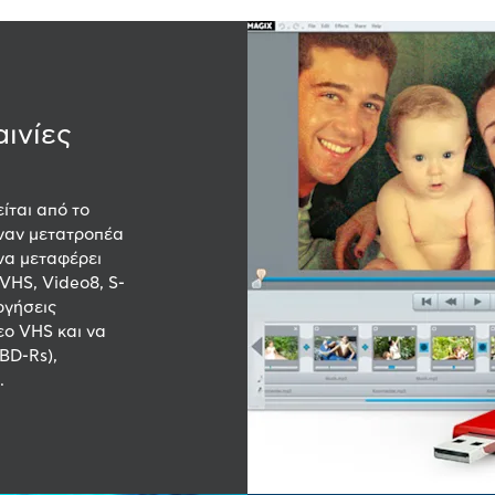
αινίες
ίται από το
έναν μετατροπέα
να μεταφέρει
VHS, Video8, S-
ργήσεις
εο VHS και να
BD-Rs),
.