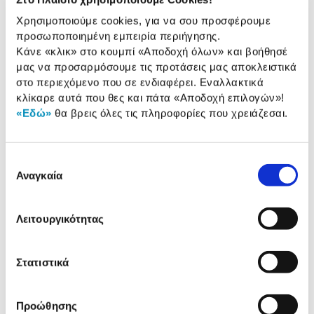
HDMI:
1xHDMI
Χρησιμοποιούμε cookies, για να σου προσφέρουμε
Θύρα Ethernet:
1xΘύρα Ethernet
προσωποποιημένη εμπειρία περιήγησης.
Κάνε «κλικ» στο κουμπί
«Αποδοχή όλων»
και βοήθησέ
μας να προσαρμόσουμε τις προτάσεις μας αποκλειστικά
στο περιεχόμενο που σε ενδιαφέρει. Εναλλακτικά
Αναλυτική
κλίκαρε αυτά που θες και πάτα
«Αποδοχή επιλογών»
!
Αναλυτική παρουσίαση
παρουσίαση
«Εδώ»
θα βρεις όλες τις πληροφορίες που χρειάζεσαι.
Προδιαγραφές
Χαρακτηριστικά
Επιλογή
προϊόντος
Αναγκαία
συγκατάθεσης
Αξιολογήσεις
Αξιολογήσεις
Λειτουργικότητας
Δες τι κλίκαραν όσοι είδαν το ίδιο
Στατιστικά
προϊόν με εσένα!
Προώθησης