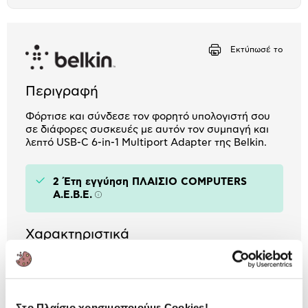
το
Αριθμός δόσεων
Ποσό/Μήνα
μπλοκ
1,62 €
Εκτύπωσέ το
Περιγραφή
Φόρτισε και σύνδεσε τον φορητό υπολογιστή σου
σε διάφορες συσκευές με αυτόν τον συμπαγή και
λεπτό USB-C 6-in-1 Multiport Adapter της Belkin.
2 Έτη εγγύηση ΠΛΑΙΣΙΟ COMPUTERS
A.E.B.E.
Πληροφορίες
Χαρακτηριστικά
USB 3.0:
2xUSB 3.0
USB-C:
1xUSB-C
Στο Πλαίσιο χρησιμοποιούμε Cookies!