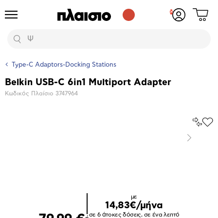
Δες
Προϊόντα
Σύνδεση
το
ή
καλάθι
εγγραφή
Αναζήτηση
σου
Type-C Adaptors-Docking Stations
Belkin USB-C 6in1 Multiport Adapter
Βασικά
Κωδικός Πλαίσιο
3747964
χαρακτηριστικά
Σύγκρ
Προ
το
στα
Επόμενο
Αγα
Μεγέθυνση
φωτογραφίας
με
14,83€/μήνα
σε 6 άτοκες δόσεις, σε ένα λεπτό