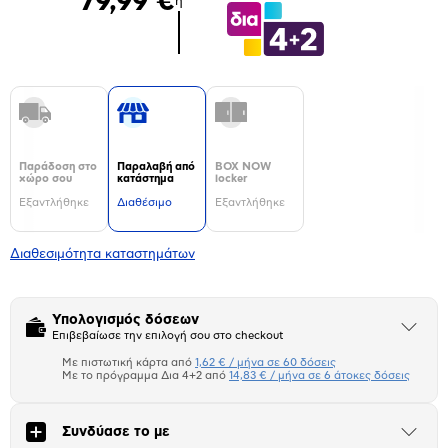
79,99 €
ή
Παράδοση στο
Παραλαβή από
BOX NOW
χώρο σου
κατάστημα
locker
Εξαντλήθηκε
Διαθέσιμο
Εξαντλήθηκε
Διαθεσιμότητα καταστημάτων
Υπολογισμός δόσεων
Άνοιξε
Επιβεβαίωσε την επιλογή σου στο checkout
το
μπλοκ
Με πιστωτική κάρτα από
1,62 € / μήνα σε 60 δόσεις
Πιστωτική κάρτα
Με το πρόγραμμα Δια 4+2 από
14,83 € / μήνα σε 6 άτοκες δόσεις
Πλαίσιο δια 4+2
Συνδύασε το με
Άνοιξε