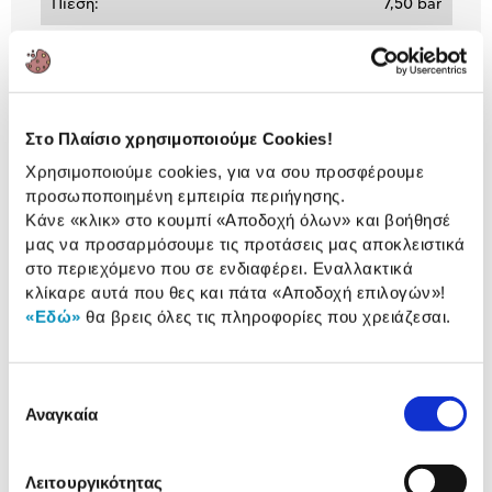
Πίεση:
7,50 bar
Παραγωγή Ατμού:
125 Gr/min
Αναλυτική
Στο Πλαίσιο χρησιμοποιούμε Cookies!
Αναλυτική παρουσίαση
παρουσίαση
Χρησιμοποιούμε cookies, για να σου προσφέρουμε
προσωποποιημένη εμπειρία περιήγησης.
Προδιαγραφές
Κάνε «κλικ» στο κουμπί
«Αποδοχή όλων»
και βοήθησέ
Χαρακτηριστικά
μας να προσαρμόσουμε τις προτάσεις μας αποκλειστικά
προϊόντος
στο περιεχόμενο που σε ενδιαφέρει. Εναλλακτικά
Αξιολογήσεις
κλίκαρε αυτά που θες και πάτα
«Αποδοχή επιλογών»
!
Αξιολογήσεις
«Εδώ»
θα βρεις όλες τις πληροφορίες που χρειάζεσαι.
Συγκεντρώσαμε τα πιο δημοφιλή
Επιλογή
προϊόντα της κατηγορίας & στα
Αναγκαία
συγκατάθεσης
παρουσιάζουμε.
Λειτουργικότητας