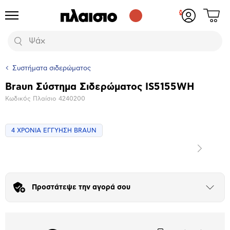
Δες
Προϊόντα
Σύνδεση
το
ή
καλάθι
εγγραφή
Αναζήτηση
σου
Συστήματα σιδερώματος
Braun Σύστημα Σιδερώματος IS5155WH
Βασικά
Κωδικός Πλαίσιο
4240200
χαρακτηριστικά
4 ΧΡΟΝΙΑ ΕΓΓΥΗΣΗ BRAUN
Επόμενο
Μεγέθυνση
φωτογραφίας
Επόμενο
Προστάτεψε την αγορά σου
Άνοιξε
το
μπλοκ