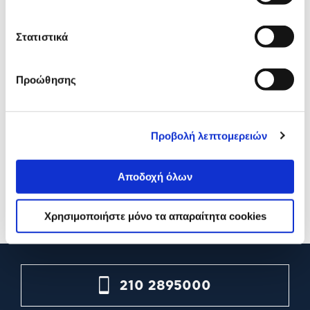
Στατιστικά
Προώθησης
Tefal Σύστημα Σιδερώματος
Tefal Σύστημα Σιδερώματ
GV9820 Pro Express Vision
GV9721 Pro Express Ultim
Προβολή λεπτομερειών
II
449,90€
309,90€
Αποδοχή όλων
299,90€
229,90€
Προσθήκη
Προσθήκη
Χρησιμοποιήστε μόνο τα απαραίτητα cookies
210 2895000