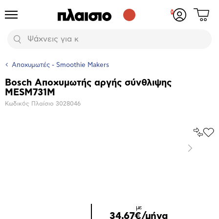
Δες
Προϊόντα
Σύνδεση
το
ή
καλάθι
εγγραφή
Αναζήτηση
σου
Αποχυμωτές - Smoothie Makers
Bosch Αποχυμωτής αργής σύνθλιψης
Βασικά
MESM731M
χαρακτηριστικά
Κωδικός Πλαίσιο
3028046
Σύγκρ
Προ
το
στα
Επόμενο
Αγα
Μεγέθυνση
φωτογραφίας
Επόμενο
με
34,67€/μήνα