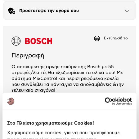
Προστάτεψε την αγορά σου
Μήνα Μήνα
Άνοιξε
το
μπλοκ
Αριθμός δόσεων
Ποσό/Μήνα
16,58 €
Εκτύπωσέ το
Περιγραφή
Ο αποχυμωτής αργής εκχύμωσης Bosch με 55
στροφές/λεπτό, θα «ξεζουμίσει» τα υλικά σου! Με
σύστημα MixControl και περιστρεφόμενο κοχλία
που συνθλίβει τα πάντα,για να απολαμβάνεις &την
τελευταία σταγόνα!
2 Έτη εγγύηση Προμηθευτή
Πληροφορίες
Στο Πλαίσιο χρησιμοποιούμε Cookies!
Χαρακτηριστικά
Χρησιμοποιούμε cookies, για να σου προσφέρουμε