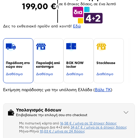
σε 6 άτοκες δόσεις, σε ένα λεπτό
199,00 €
ή
Δες το εκθεσιακό προϊόν από κοντά!
Eδώ
Παράδοση στο
Παραλαβή από
BOX NOW
Stockhouse
χώρο σου
κατάστημα
locker
Διαθέσιμο
Διαθέσιμο
Διαθέσιμο
Διαθέσιμο
Εκτίμηση παράδοσης για την υπόλοιπη Ελλάδα
(
Βάλε ΤΚ
)
Υπολογισμός δόσεων
Άνοιξε
Επιβεβαίωσε την επιλογή σου στο checkout
το
μπλοκ
Με πιστωτική κάρτα από
16,58 € / μήνα σε 12 άτοκες δόσεις
Πιστωτική κάρτα
Με το πρόγραμμα Δια 4+2 από
34,67 € / μήνα σε 6 άτοκες δόσεις
Μήνα-Μήνα
10,03 € / μήνα σε 24 δόσεις
Πλαίσιο δια 4+2