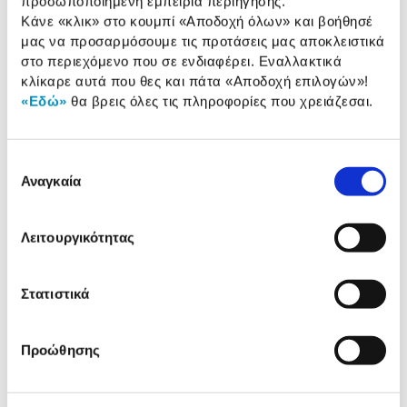
προσωποποιημένη εμπειρία περιήγησης.
Τύπος:
Αποχυμωτής αργής
Κάνε «κλικ» στο κουμπί
«Αποδοχή όλων»
και βοήθησέ
σύνθλιψης
μας να προσαρμόσουμε τις προτάσεις μας αποκλειστικά
Ισχύς (Watt):
150 W
στο περιεχόμενο που σε ενδιαφέρει. Εναλλακτικά
κλίκαρε αυτά που θες και πάτα
«Αποδοχή επιλογών»
!
Χωρητικότητα δοχείου:
1 Lt
«Εδώ»
θα βρεις όλες τις πληροφορίες που χρειάζεσαι.
Ταχύτητες:
Συνεχής
Επιλογή
Αναγκαία
συγκατάθεσης
Αναλυτική
Αναλυτική παρουσίαση
παρουσίαση
Λειτουργικότητας
Προδιαγραφές
Χαρακτηριστικά
προϊόντος
Στατιστικά
Αξιολογήσεις
Αξιολογήσεις
Προώθησης