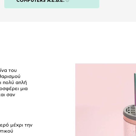
COMPUTERS A.E.B.E.
Πληροφορίες
ίνα του
αθαρισμού
αι πολύ απλή
ροσφέρει μια
αι σαν
ερό μέχρι την
στικού