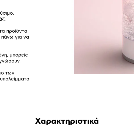
ύσιμο.
άζ.
 τα προϊόντα
 πάνω για να
όνη, μπορείς
εγνώσουν.
μο των
 υπολείμματα
Χαρακτηριστικά