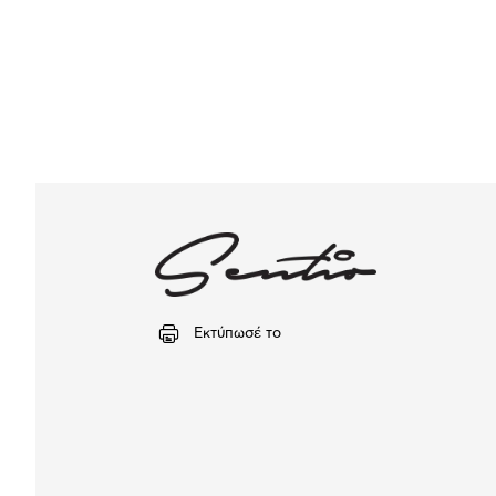
Εκτύπωσέ το