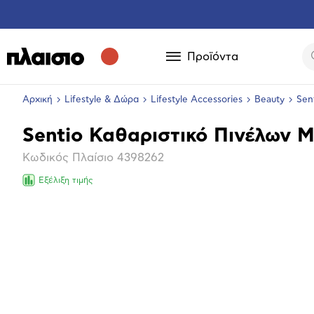
Προϊόντα
Αρχική
Lifestyle & Δώρα
Lifestyle Accessories
Beauty
Sen
Sentio Καθαριστικό Πινέλων Μ
Βασικά
Κωδικός Πλαίσιο
4398262
χαρακτηριστικά
Εξέλιξη τιμής
Επόμενο
Μεγέθ
φωτογ