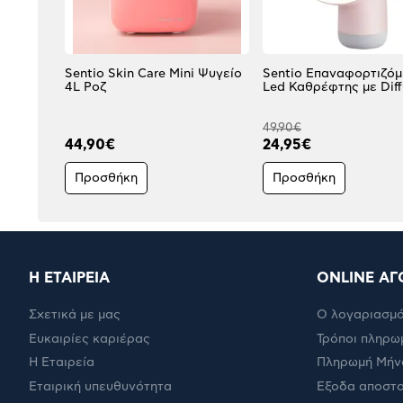
Sentio Skin Care Mini Ψυγείο
Sentio Επαναφορτιζό
4L Ροζ
Led Καθρέφτης με Diff
49,90€
44,90€
24,95€
Προσθήκη
Προσθήκη
Η ΕΤΑΙΡΕΙΑ
ONLINE ΑΓ
Σχετικά με μας
Ο λογαριασμό
Ευκαιρίες καριέρας
Τρόποι πληρω
Η Εταιρεία
Πληρωμή Μήν
Εταιρική υπευθυνότητα
Έξοδα αποστ