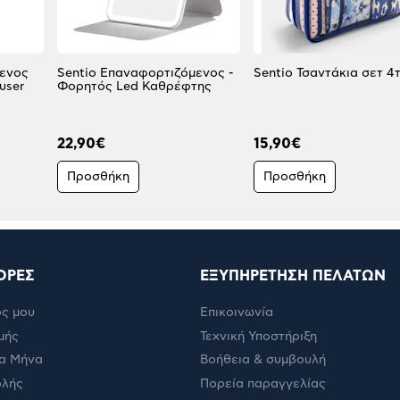
μενος
Sentio Επαναφορτιζόμενος -
Sentio Τσαντάκια σετ 4
user
Φορητός Led Καθρέφτης
22,90€
15,90€
Προσθήκη
Προσθήκη
ΟΡΕΣ
ΕΞΥΠΗΡΕΤΗΣΗ ΠΕΛΑΤΩΝ
ς μου
Επικοινωνία
μής
Τεχνική Υποστήριξη
α Μήνα
Βοήθεια & συμβουλή
ολής
Πορεία παραγγελίας