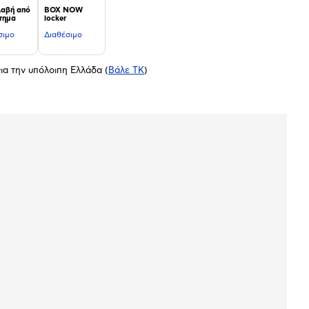
αβή από
BOX NOW
τημα
locker
σιμο
Διαθέσιμο
ια την υπόλοιπη Ελλάδα
(
Βάλε ΤΚ
)