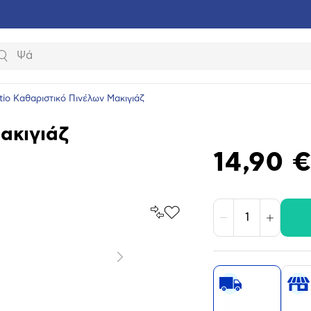
Αναζήτηση
tio Καθαριστικό Πινέλων Μακιγιάζ
ακιγιάζ
14,90 
Σύγκρινέ
Προσθήκη
Μείωση
Αύξηση
το
στα
Αγαπημένα
υνση
ραφίας
Επόμενο