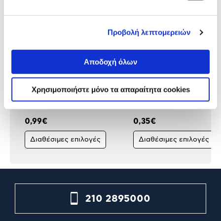
Προβολή λεπτομερειών
Αποδοχή όλων
Goomby Τετράδιο Εξηγήσεων
Bic Στυλό Διαρκείας Crist
Χρησιμοποιήστε μόνο τα απαραίτητα cookies
Β5 50 Φύλλων
up Πάχος Μύτης 1,2mm
0,99€
0,35€
Διαθέσιμες επιλογές
Διαθέσιμες επιλογές
210 2895000