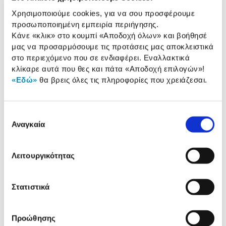
Χρησιμοποιούμε cookies, για να σου προσφέρουμε
Χαρακτηριστικά
προσωποποιημένη εμπειρία περιήγησης.
Κάνε «κλικ» στο κουμπί
«Αποδοχή όλων»
και βοήθησέ
Διαστάσεις:
10x20 cm
μας να προσαρμόσουμε τις προτάσεις μας αποκλειστικά
στο περιεχόμενο που σε ενδιαφέρει. Εναλλακτικά
Συσκευασία:
1 τεμ.
κλίκαρε αυτά που θες και πάτα
«Αποδοχή επιλογών»
!
«Εδώ»
θα βρεις όλες τις πληροφορίες που χρειάζεσαι.
Προδιαγραφές
Χαρακτηριστικά
Επιλογή
προϊόντος
Αναγκαία
συγκατάθεσης
Αξιολογήσεις
Αξιολογήσεις
Λειτουργικότητας
Σου παρουσιάζουμε τα top sellers
Στατιστικά
του μήνα
Προώθησης