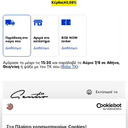
Κέρδος
40,08%
Παράδοση στο
Αγορά στο
BOX NOW
χώρο σου
κατάστημα
locker
Διαθέσιμο
Διαθέσιμο
Διαθέσιμο
Αγόρασε το μέχρι τις
15:30
και παράλαβέ το
Αύριο 7/8 σε Αθήνα,
Θεσ/νίκη
ή ψάξε με τον ΤΚ σου
(
Βάλε ΤΚ
)
Εκτύπωσέ το
Περιγραφή
Μάσκα ύπνου από τη Sentio για ξεκούραστο ύπνο
σε όλη τη διάρκεια του ταξιδιού!
Στο Πλαίσιο χρησιμοποιούμε Cookies!