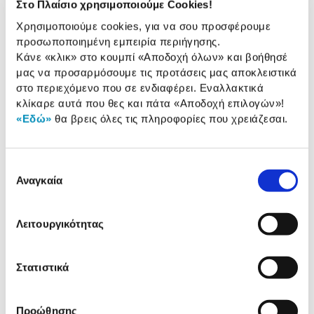
Δίσκος διακόσμησης ή σερβιρίσματος, με retro
Στο Πλαίσιο χρησιμοποιούμε Cookies!
διάθεση που σίγουρα θα μαγνητίζει όλα τα
Χρησιμοποιούμε cookies, για να σου προσφέρουμε
βλέμματα! Κάν΄ τον δικό σου και γέμισε τον χώρο με
προσωποποιημένη εμπειρία περιήγησης.
ενέργεια από τα 50’s!
Κάνε «κλικ» στο κουμπί
«Αποδοχή όλων»
και βοήθησέ
μας να προσαρμόσουμε τις προτάσεις μας αποκλειστικά
στο περιεχόμενο που σε ενδιαφέρει. Εναλλακτικά
κλίκαρε αυτά που θες και πάτα
«Αποδοχή επιλογών»
!
Αναλυτική
«Εδώ»
θα βρεις όλες τις πληροφορίες που χρειάζεσαι.
Αναλυτική παρουσίαση
παρουσίαση
Προδιαγραφές
Επιλογή
Χαρακτηριστικά
προϊόντος
Αναγκαία
συγκατάθεσης
Αξιολογήσεις
Αξιολογήσεις
Λειτουργικότητας
Στατιστικά
Όσοι είδαν αυτό τo προϊόν, είδαν
επίσης
Προώθησης