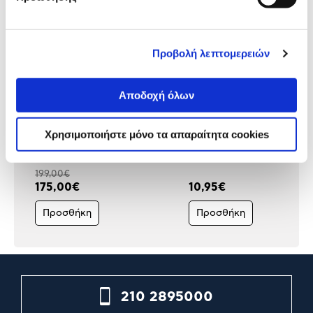
Προβολή λεπτομερειών
Αποδοχή όλων
Inventor MPC840WE
Helio Ferretti Πιατάκι Όμ
Χρησιμοποιήστε μόνο τα απαραίτητα cookies
Μονόπορτο Ψυγείο Λευκό
Κόκκινo
199,00€
175,00€
10,95€
Προσθήκη
Προσθήκη
210 2895000