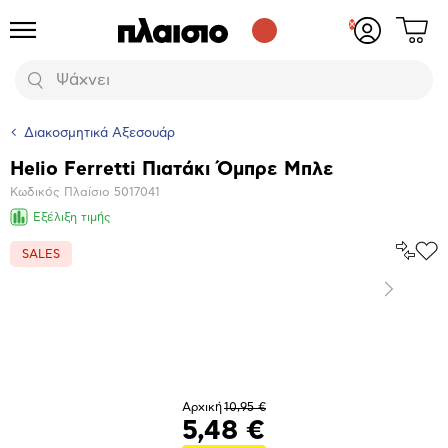
Δες
Προϊόντα
Σύνδεση
το
ή
καλάθι
εγγραφή
Αναζήτηση
σου
Διακοσμητικά Αξεσουάρ
Helio Ferretti Πιατάκι Όμπρε Μπλε
Βασικά
Κωδικός Πλαίσιο
5017041
χαρακτηριστικά
Εξέλιξη τιμής
Σύγκρ
SALES
Προ
το
στα
Αγα
Επόμενο
Μεγέθυνση
φωτογραφίας
Αρχική
10,95 €
5,48 €