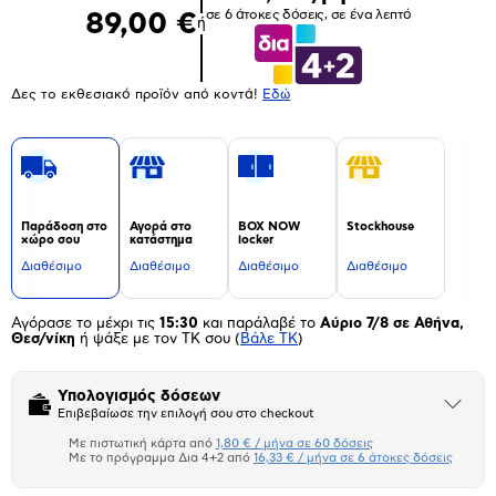
σε 6 άτοκες δόσεις, σε ένα λεπτό
89,00 €
ή
Δες το εκθεσιακό προϊόν από κοντά!
Eδώ
Παράδοση στο
Αγορά στο
BOX NOW
Stockhouse
χώρο σου
κατάστημα
locker
Διαθέσιμο
Διαθέσιμο
Διαθέσιμο
Διαθέσιμο
Αγόρασε το μέχρι τις
15:30
και παράλαβέ το
Αύριο 7/8 σε Αθήνα,
Θεσ/νίκη
ή ψάξε με τον ΤΚ σου
(
Βάλε ΤΚ
)
Υπολογισμός δόσεων
Άνοιξε
Επιβεβαίωσε την επιλογή σου στο checkout
το
μπλοκ
Με πιστωτική κάρτα από
1,80 € / μήνα σε 60 δόσεις
Πιστωτική κάρτα
Με το πρόγραμμα Δια 4+2 από
16,33 € / μήνα σε 6 άτοκες δόσεις
Πλαίσιο δια 4+2