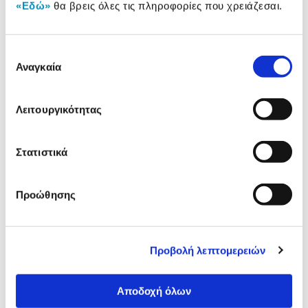
«Εδώ»
θα βρεις όλες τις πληροφορίες που χρειάζεσαι.
Προσθήκη
Επιλογή
Q-Connect Φύλλα Συντήρησης
Αναγκαία
συγκατάθεσης
Για Καταστροφείς 12 Τεμάχια
11,90 €
Λειτουργικότητας
Προσθήκη
Στατιστικά
Αναλυτική
Προώθησης
Αναλυτική παρουσίαση
παρουσίαση
Προδιαγραφές
Χαρακτηριστικά
Προβολή λεπτομερειών
προϊόντος
Αξιολογήσεις
Αποδοχή όλων
Αξιολογήσεις