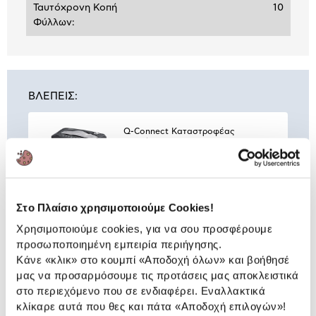
Ταυτόχρονη Κοπή
10
Φύλλων:
ΒΛΕΠΕΙΣ:
Q-Connect Καταστροφέας
Εγγράφων KF17974
89,00 €
Στο Πλαίσιο χρησιμοποιούμε Cookies!
Χρησιμοποιούμε cookies, για να σου προσφέρουμε
Συνδύασέ
το με
προσωποποιημένη εμπειρία περιήγησης.
Κάνε «κλικ» στο κουμπί
«Αποδοχή όλων»
και βοήθησέ
μας να προσαρμόσουμε τις προτάσεις μας αποκλειστικά
Q-Connect Λάδι για
Καταστροφείς 150ml
στο περιεχόμενο που σε ενδιαφέρει. Εναλλακτικά
κλίκαρε αυτά που θες και πάτα
«Αποδοχή επιλογών»
!
4,99 €