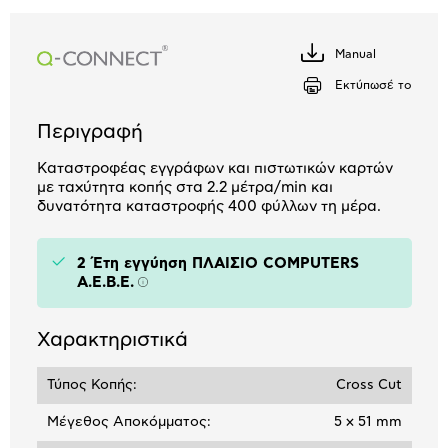
Αριθμός δόσεων
Ποσό/Μήνα
Manual
Κατέβασέ
1,80 €
το
Εκτύπωσέ το
Περιγραφή
Καταστροφέας εγγράφων και πιστωτικών καρτών
με ταχύτητα κοπής στα 2.2 μέτρα/min και
δυνατότητα καταστροφής 400 φύλλων τη μέρα.
2 Έτη εγγύηση ΠΛΑΙΣΙΟ COMPUTERS
A.E.B.E.
Πληροφορίες
Χαρακτηριστικά
Τύπος Κοπής:
Cross Cut
Μέγεθος Αποκόμματος:
5 x 51 mm