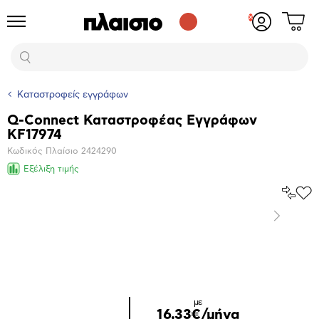
Δες
Προϊόντα
Σύνδεση
το
ή
καλάθι
εγγραφή
Αναζήτηση
σου
Καταστροφείς εγγράφων
Q-Connect Καταστροφέας Εγγράφων
Βασικά
KF17974
χαρακτηριστικά
Κωδικός Πλαίσιο
2424290
Εξέλιξη τιμής
Σύγκρ
Προ
το
στα
Επόμενο
Αγα
Μεγέθυνση
φωτογραφίας
με
16,33€/μήνα