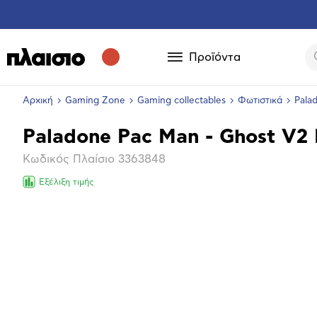
Προϊόντα
Αρχική
Gaming Zone
Gaming collectables
Φωτιστικά
Pala
Paladone Pac Man - Ghost V2 
Βασικά
Κωδικός Πλαίσιο
3363848
χαρακτηριστικά
Εξέλιξη τιμής
Επόμενο
Μεγέθ
φωτογ