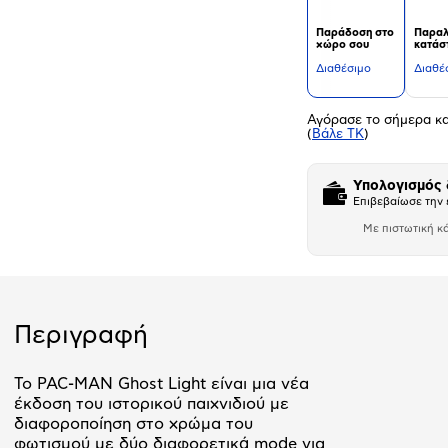
Παράδοση στο
Παραλ
χώρο σου
κατάσ
Διαθέσιμο
Διαθέ
Αγόρασε το σήμερα κ
(
Βάλε ΤΚ
)
Υπολογισμός
Επιβεβαίωσε την 
Με πιστωτική κ
Αριθμός δό
Περιγραφή
Το PAC-MAN Ghost Light είναι μια νέα
έκδοση του ιστορικού παιχνιδιού με
διαφοροποίηση στο χρώμα του
φωτισμού με δύο διαφορετικά mode για