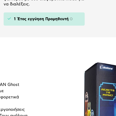
να διαλέξεις.
1 Έτος εγγύηση Προμηθευτή
Πληροφορίες
MAN Ghost
με
αφορετικά
εργοποιήσεις
άζουν ανάλογα