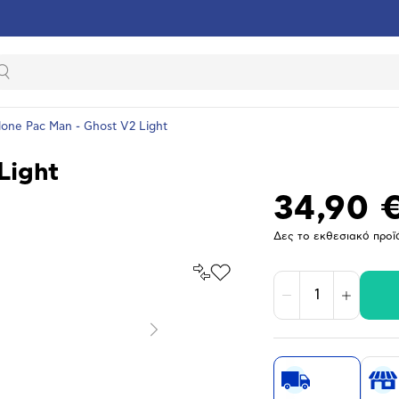
Αναζήτηση
done Pac Man - Ghost V2 Light
Light
34,90 
Δες το εκθεσιακό προϊ
Σύγκρινέ
Προσθήκη
το
στα
Μείωση
Αύξηση
Αγαπημένα
υνση
ραφίας
Επόμενο