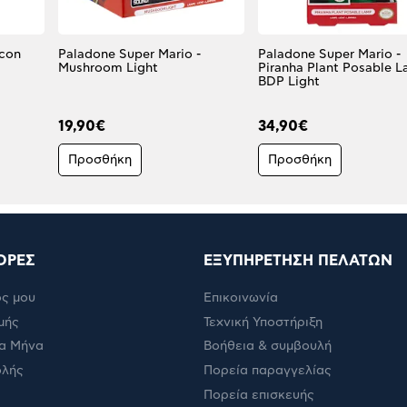
Icon
Paladone Super Mario -
Paladone Super Mario -
Mushroom Light
Piranha Plant Posable 
BDP Light
19,90€
34,90€
Προσθήκη
Προσθήκη
ΟΡΕΣ
ΕΞΥΠΗΡΕΤΗΣΗ ΠΕΛΑΤΩΝ
ς μου
Επικοινωνία
μής
Τεχνική Υποστήριξη
α Μήνα
Βοήθεια & συμβουλή
ολής
Πορεία παραγγελίας
Πορεία επισκευής