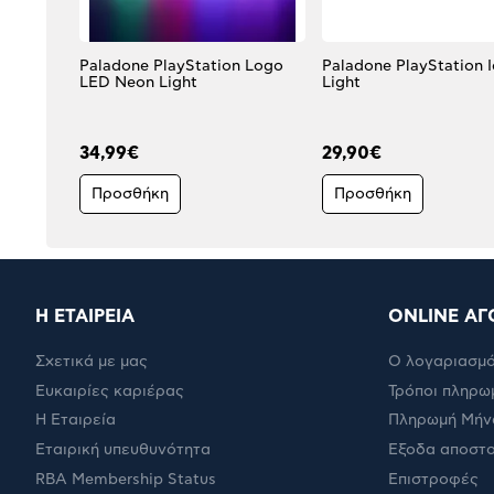
Paladone PlayStation Logo
Paladone PlayStation 
LED Neon Light
Light
34,99€
29,90€
Προσθήκη
Προσθήκη
Η ΕΤΑΙΡΕΙΑ
ONLINE ΑΓ
Σχετικά με μας
Ο λογαριασμό
Ευκαιρίες καριέρας
Τρόποι πληρω
Η Εταιρεία
Πληρωμή Μήν
Εταιρική υπευθυνότητα
Έξοδα αποστ
RBA Membership Status
Επιστροφές