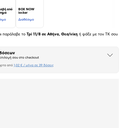
αβή από
BOX NOW
τημα
locker
σιμο
Διαθέσιμο
αι παράλαβε το
Τρί 11/8 σε Αθήνα, Θεσ/νίκη
ή ψάξε με τον ΤΚ σου
 δόσεων
Άνοιξε
επιλογή σου στο checkout
το
μπλοκ
άρτα από
1,02 € / μήνα σε 39 δόσεις
Πιστωτική κάρτα
σεων
Ποσό/Μήνα
1,02 €