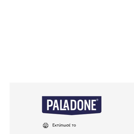
Εκτύπωσέ το