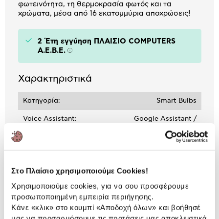
φωτεινότητα, τη θερμοκρασία φωτός και τα
χρώματα, μέσα από 16 εκατομμύρια αποχρώσεις!
2 Έτη εγγύηση ΠΛΑΙΣΙΟ COMPUTERS
A.E.B.E.
Πληροφορίες
Χαρακτηριστικά
Κατηγορία:
Smart Bulbs
Voice Assistant:
Google Assistant /
Amazon Alexa
Application:
TP-Link Tapo
Στο Πλαίσιο χρησιμοποιούμε Cookies!
Χρησιμοποιούμε cookies, για να σου προσφέρουμε
Αναλυτική
Αναλυτική παρουσίαση
προσωποποιημένη εμπειρία περιήγησης.
παρουσίαση
Κάνε «κλικ» στο κουμπί
«Αποδοχή όλων»
και βοήθησέ
μας να προσαρμόσουμε τις προτάσεις μας αποκλειστικά