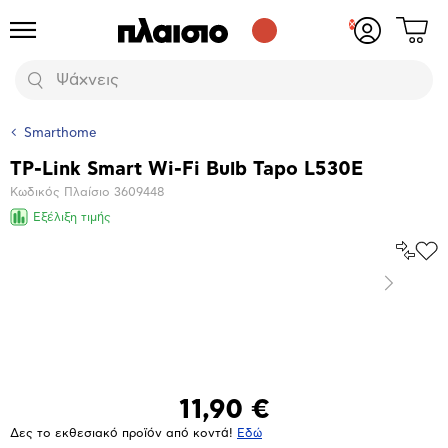
Δες
Προϊόντα
Σύνδεση
το
ή
καλάθι
εγγραφή
Αναζήτηση
σου
Smarthome
TP-Link Smart Wi-Fi Bulb Tapo L530E
Βασικά
Κωδικός Πλαίσιο
3609448
χαρακτηριστικά
Εξέλιξη τιμής
Σύγκρ
Προ
το
στα
Επόμενο
Αγα
Μεγέθυνση
φωτογραφίας
11,90 €
Δες το εκθεσιακό προϊόν από κοντά!
Eδώ