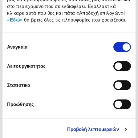
Προδιαγραφές
στο περιεχόμενο που σε ενδιαφέρει. Εναλλακτικά
Χαρακτηριστικά
προϊόντος
κλίκαρε αυτά που θες και πάτα
«Αποδοχή επιλογών»
!
«Εδώ»
θα βρεις όλες τις πληροφορίες που χρειάζεσαι.
Αξιολογήσεις
Αξιολογήσεις
Επιλογή
Αναγκαία
συγκατάθεσης
Κάτι μας λέει πως τα παρακάτω
προϊόντα σε ενδιαφέρουν!
Λειτουργικότητας
Στατιστικά
Προώθησης
Προβολή λεπτομερειών
TP-Link Smart Wi-Fi Bulb Tapo
TP-Link Smart Wi-Fi Bulb 
L535E
L510E