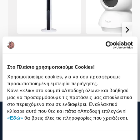
Nuvelle Ανεμιστήρας
TP-Link IP Camera Tapo 
Δαπέδου W-FT4234-R
74,90€
29,90€
49,90€
24,90€
Στο Πλαίσιο χρησιμοποιούμε Cookies!
Χρησιμοποιούμε cookies, για να σου προσφέρουμε
Προσθήκη
Προσθήκη
προσωποποιημένη εμπειρία περιήγησης.
Κάνε «κλικ» στο κουμπί
«Αποδοχή όλων»
και βοήθησέ
μας να προσαρμόσουμε τις προτάσεις μας αποκλειστικά
στο περιεχόμενο που σε ενδιαφέρει. Εναλλακτικά
κλίκαρε αυτά που θες και πάτα
«Αποδοχή επιλογών»
!
«Εδώ»
θα βρεις όλες τις πληροφορίες που χρειάζεσαι.
210 2895000
Επιλογή
Η ΕΤΑΙΡΕΙΑ