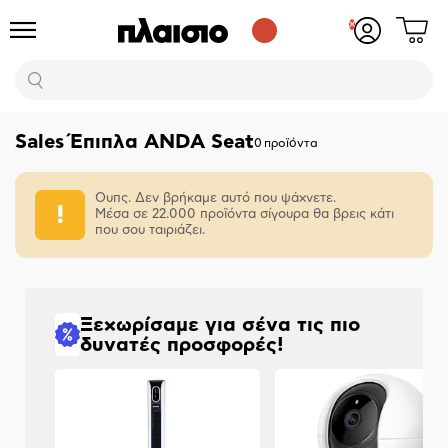
Δες
Προϊόντα
Σύνδεση
το
ή
καλάθι
εγγραφή
Αναζήτηση
σου
Sales Έπιπλα ANDA Seat
0
προϊόντα
Ουπς. Δεν βρήκαμε αυτό που ψάχνετε.
Μέσα σε 22.000 προϊόντα σίγουρα θα βρεις κάτι
που σου ταιριάζει.
Ξεχωρίσαμε για σένα τις πιο
δυνατές προσφορές!