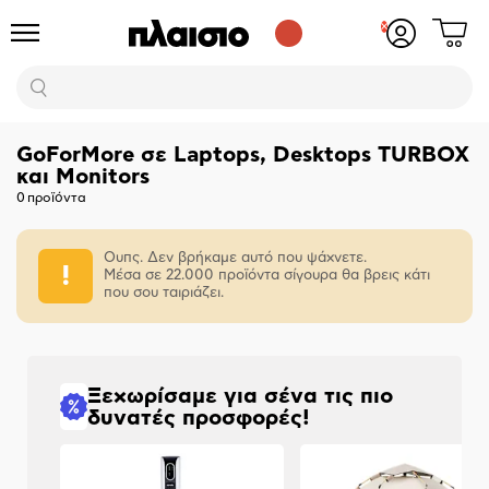
Δες
Προϊόντα
Σύνδεση
το
ή
καλάθι
εγγραφή
Αναζήτηση
σου
GoForMore σε Laptops, Desktops TURBOX
και Monitors
0
προϊόντα
Ουπς. Δεν βρήκαμε αυτό που ψάχνετε.
Μέσα σε 22.000 προϊόντα σίγουρα θα βρεις κάτι
που σου ταιριάζει.
Ξεχωρίσαμε για σένα τις πιο
δυνατές προσφορές!