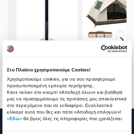
Nuvelle Ανεμιστήρας
Sentio Αυτόματη Σκηνή
Δαπέδου W-FT4234-R
Camping 2 Ατόμων
74,90€
44,90€
Στο Πλαίσιο χρησιμοποιούμε Cookies!
49,90€
29,90€
Χρησιμοποιούμε cookies, για να σου προσφέρουμε
Προσθήκη
Προσθήκη
προσωποποιημένη εμπειρία περιήγησης.
Κάνε «κλικ» στο κουμπί
«Αποδοχή όλων»
και βοήθησέ
μας να προσαρμόσουμε τις προτάσεις μας αποκλειστικά
στο περιεχόμενο που σε ενδιαφέρει. Εναλλακτικά
κλίκαρε αυτά που θες και πάτα
«Αποδοχή επιλογών»
!
«Εδώ»
θα βρεις όλες τις πληροφορίες που χρειάζεσαι.
210 2895000