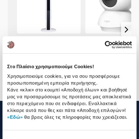
Nuvelle Ανεμιστήρας
TP-Link IP Camera Tapo 
Δαπέδου W-FT4234-R
74,90€
29,90€
49,90€
24,90€
Στο Πλαίσιο χρησιμοποιούμε Cookies!
Χρησιμοποιούμε cookies, για να σου προσφέρουμε
Προσθήκη
Προσθήκη
προσωποποιημένη εμπειρία περιήγησης.
Κάνε «κλικ» στο κουμπί
«Αποδοχή όλων»
και βοήθησέ
μας να προσαρμόσουμε τις προτάσεις μας αποκλειστικά
στο περιεχόμενο που σε ενδιαφέρει. Εναλλακτικά
κλίκαρε αυτά που θες και πάτα
«Αποδοχή επιλογών»
!
«Εδώ»
θα βρεις όλες τις πληροφορίες που χρειάζεσαι.
210 2895000
Επιλογή
Η ΕΤΑΙΡΕΙΑ