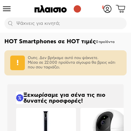
Δες
Προϊόντα
Σύνδεση
το
ή
καλάθι
εγγραφή
Αναζήτηση
σου
HOT Smartphones σε HOT τιμές
0
προϊόντα
Ουπς. Δεν βρήκαμε αυτό που ψάχνετε.
Μέσα σε 22.000 προϊόντα σίγουρα θα βρεις κάτι
που σου ταιριάζει.
Ξεχωρίσαμε για σένα τις πιο
δυνατές προσφορές!