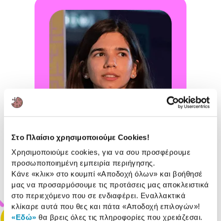
Στο Πλαίσιο χρησιμοποιούμε Cookies!
Χρησιμοποιούμε cookies, για να σου προσφέρουμε
προσωποποιημένη εμπειρία περιήγησης.
Διάνα
Κάνε «κλικ» στο κουμπί
«Αποδοχή όλων»
και βοήθησέ
Βουτυράκου
μας να προσαρμόσουμε τις προτάσεις μας αποκλειστικά
στο περιεχόμενο που σε ενδιαφέρει. Εναλλακτικά
up
Πρωταθλήτρια Ρομποτικής &
Συ
κλίκαρε αυτά που θες και πάτα
«Αποδοχή επιλογών»
!
μέντορας των μαθητών Plaisiobots
«Εδώ»
θα βρεις όλες τις πληροφορίες που χρειάζεσαι.