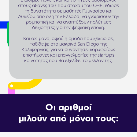
Βιώσιμες Πόλεις και Κοινότητες», βασισμένος
στους άξονες του 11ου στόχου του ΟΗΕ, έδωσε
τη δυνατότητα σε μαθητές Γυμνασίου και
Λυκείου από όλη την Ελλάδα, να γνωρίσουν την
ρομποτική και να αναπτύξουν πολύτιμες
δεξιότητες για την ψηφιακή εποχή.
Και όχι μόνο, αφού η ομάδα που ξεχώρισε,
ταξίδεψε στο μακρινό San Diego της
Καλιφόρνιας, για να συναντήσει κορυφαίους
επιστήμονες και επαγγελματίες της startups
0
κοινότητας που θα εξελίξει το μέλλον της.
1
0
2
1
3
0
2
Οι αριθμοί
4
1
3
μιλούν από μόνοι τους:
5
2
4
6